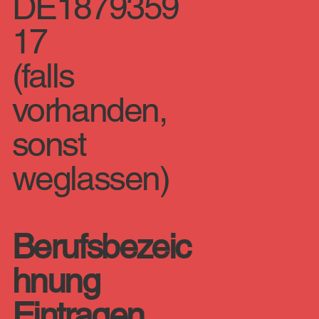
DE1879359
17
(falls
vorhanden,
sonst
weglassen)
Berufsbezeic
hnung
Eintragen