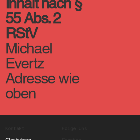
Inhalt nach §
55 Abs. 2
RStV
Michael
Evertz
Adresse wie
oben
Kontakt
Folge Uns
Ginsterberg
Faceboo